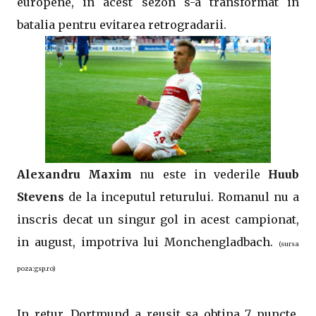
europene, in acest sezon s-a transformat in
batalia pentru evitarea retrogradarii.
Alexandru Maxim
nu este in vederile
Huub
Stevens
de la inceputul returului. Romanul nu a
inscris decat un singur gol in acest campionat,
in august, impotriva lui Monchengladbach.
(sursa
poza:gsp.ro)
In retur, Dortmund a reusit sa obtina 7 puncte,