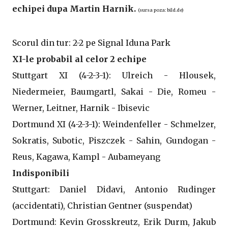
echipei dupa Martin Harnik.
(sursa poza: bild.de)
Scorul din tur: 2-2 pe Signal Iduna Park
XI-le probabil al celor 2 echipe
Stuttgart XI (4-2-3-1): Ulreich - Hlousek,
Niedermeier, Baumgartl, Sakai - Die, Romeu -
Werner, Leitner, Harnik - Ibisevic
Dortmund XI (4-2-3-1): Weindenfeller - Schmelzer,
Sokratis, Subotic, Piszczek - Sahin, Gundogan -
Reus, Kagawa, Kampl - Aubameyang
Indisponibili
Stuttgart: Daniel Didavi, Antonio Rudinger
(accidentati), Christian Gentner (suspendat)
Dortmund: Kevin Grosskreutz, Erik Durm, Jakub