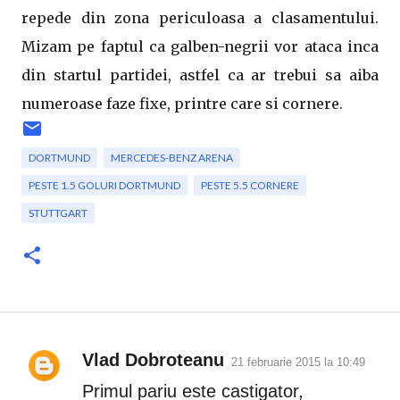
repede din zona periculoasa a clasamentului.
Mizam pe faptul ca galben-negrii vor ataca inca
din startul partidei, astfel ca ar trebui sa aiba
numeroase faze fixe, printre care si cornere.
DORTMUND
MERCEDES-BENZ ARENA
PESTE 1.5 GOLURI DORTMUND
PESTE 5.5 CORNERE
STUTTGART
Vlad Dobroteanu
21 februarie 2015 la 10:49
C
Primul pariu este castigator,