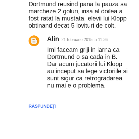
o
Dortmund reusind pana la pauza sa
marcheze 2 goluri, insa al doilea a
m
fost ratat la mustata, elevii lui Klopp
e
obtinand decat 5 lovituri de colt.
n
Alin
21 februarie 2015 la 11:36
t
Imi faceam griji in iarna ca
a
Dortmund o sa cada in B.
Dar acum jucatorii lui Klopp
r
au inceput sa lege victoriile si
sunt sigur ca retrogradarea
i
nu mai e o problema.
i
RĂSPUNDEȚI