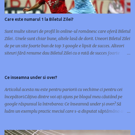
n
c
o
Care este numarul 1 la Biletul Zilei?
m
e
Sunt multe siteuri de profil în online-ul românesc care oferă Biletul
n
Zilei . Unele sunt chiar bune, altele lasă de dorit. Uneori Biletul Zilei
t
de pe un site foarte bun de top 3 google e lipsit de succes. Alteori
a
siteuri fără renume dau Biletul Zilei cu o rată de succes foarte
r
mare. Nu orice site de renume în pariuri sportive are și un Bilet al
i
Zilei de succes. Unele siteuri preferă multe meciuri pe bilet, altele
u
doar unul sau maxim două. Cu ocazia asta m-am gândit să scriu
Ce inseamna under si over?
acest articol și să vă prezint 10 siteuri care oferă Biletul Zilei : 1.
www.pariusigur.com/p/biletul-zilei.html 2. www.biletulzilei.eu‎ 3.
Articolul acesta nu este pentru pariorii cu vechime ci pentru cei
www.pariuribonus.ro/biletul-zilei 4. www.biletulzilei.pariuri-x.ro
începători.Câțiva dintre voi ați ajuns pe blogul meu căutând pe
5. www.casapariurilor.net/biletul-zilei 6. www.biletul-zilei.net 7.
google răspunsul la întrebarea: Ce înseamnă under și over? Să
www.activsport.ro/biletul_zilei.php‎ 8.
luăm un exemplu practic meciul care s-a disputat săptămâna asta
www.tipseri.net/biletulzilei.html 9. www.betindex.ro/biletul-zilei
între Real Madrid și Barcelona în prima manșa din Cupa Spaniei.
10. www.tipseri.com/biletul-zilei/index.php Dintre toate aceste
Cota la over 2,5 goluri era de 1,47 și cota la under 2,5 goluri era de
siteuri care este, in opinia voastră, cel mai bun și s...
2,60. Meciul s-a terminat cu un scor egal dar cu goluri marcate, 1-1