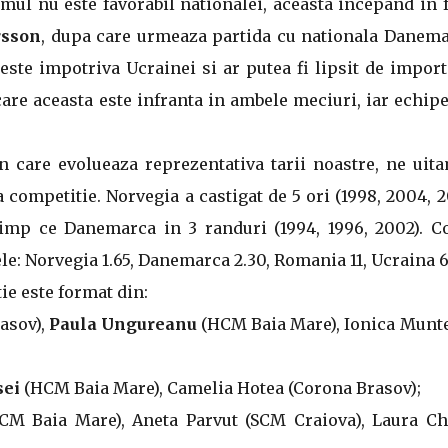
ul nu este favorabil nationalei, aceasta incepand in 
rsson
, dupa care urmeaza partida cu nationala Danema
este impotriva Ucrainei si ar putea fi lipsit de impor
are aceasta este infranta in ambele meciuri, iar echip
n care evolueaza reprezentativa tarii noastre, ne uita
competitie. Norvegia a castigat de 5 ori (1998, 2004, 
imp ce Danemarca in 3 randuri (1994, 1996, 2002). Co
e: Norvegia 1.65, Danemarca 2.30, Romania 11, Ucraina 6
e este format din:
asov),
Paula Ungureanu
(HCM Baia Mare), Ionica Munt
sei
(HCM Baia Mare), Camelia Hotea (Corona Brasov);
M Baia Mare), Aneta Parvut (SCM Craiova), Laura Ch