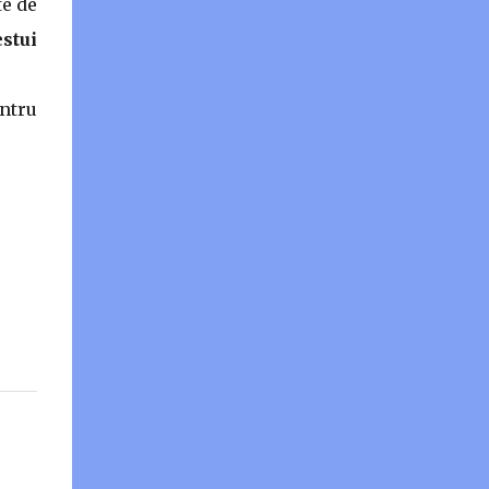
te de
stui
entru