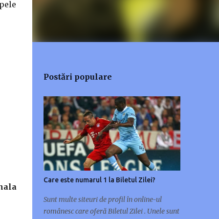
ipele
Postări populare
Care este numarul 1 la Biletul Zilei?
nala
Sunt multe siteuri de profil în online-ul
românesc care oferă Biletul Zilei . Unele sunt