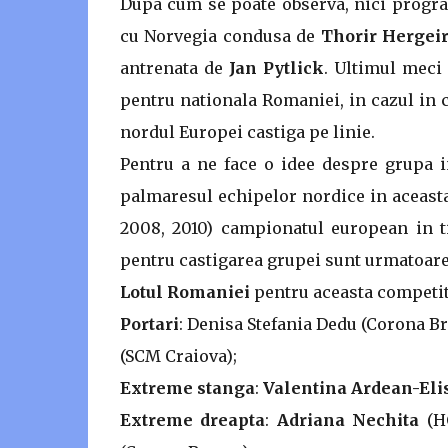
Dupa cum se poate observa, nici program
cu Norvegia condusa de
Thorir Hergei
antrenata de
Jan Pytlick
. Ultimul meci 
pentru nationala Romaniei, in cazul in c
nordul Europei castiga pe linie.
Pentru a ne face o idee despre grupa i
palmaresul echipelor nordice in aceasta 
2008, 2010) campionatul european in t
pentru castigarea grupei sunt urmatoarel
Lotul Romaniei
pentru aceasta competiti
Portari
: Denisa Stefania Dedu (Corona Br
(SCM Craiova);
Extreme stanga
:
Valentina Ardean-Eli
Extreme dreapta
:
Adriana Nechita
(HC