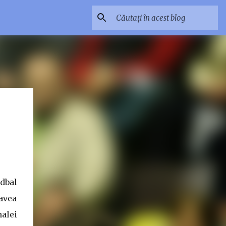
dbal
avea
nalei