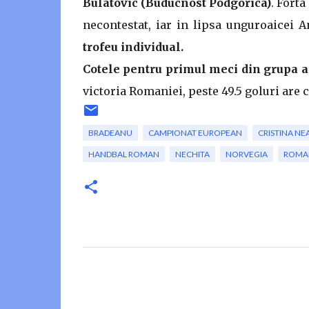
Bulatovic (Buducnost Podgorica)
. Forta
necontestat, iar in lipsa unguroaicei A
trofeu individual.
Cotele pentru primul meci din grupa a
victoria Romaniei, peste 49.5 goluri are co
BRADEANU
CAMPIONAT EUROPEAN
CRISTINA N
HANDBAL ROMAN
NECHITA
NORVEGIA
ROMA
C
o