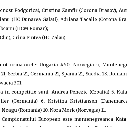
nost Podgorica), Cristina Zamfir (Corona Brasov),
Aur
ianu (HC Dunarea Galati), Adriana Tacalie (Corona Bra
Babeanu (HCM Roman);
Cluj), Crina Pintea (HC Zalau);
sunt urmatorele: Ungaria 4.50, Norvegia 5, Muntenegr
21, Serbia 21, Germania 21, Spania 21, Suedia 23, Romani
ovacia 301.
 in competitie sunt: Andrea Penezic (Croatia) 5, Kata
ler (Germania) 6, Kristina Kristiansen (Danemarca
a Neagu
(Romania) 10, Nora Mork (Norvegia) 11.
ra Campionatului European este muntenegreanca
Kata