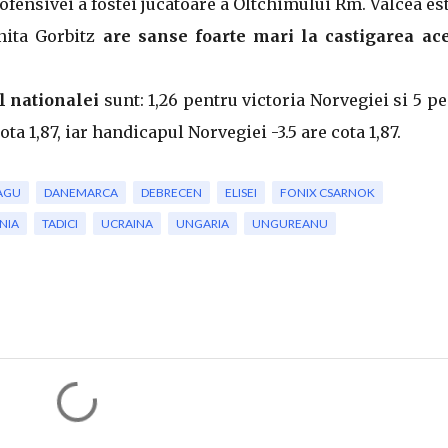
 ofensivei a fostei jucatoare a Oltchimului Rm. Valcea es
nita Gorbitz
are sanse foarte mari la castigarea ace
l nationalei
sunt: 1,26 pentru victoria Norvegiei si 5 p
ta 1,87, iar handicapul Norvegiei -3.5 are cota 1,87.
EAGU
DANEMARCA
DEBRECEN
ELISEI
FONIX CSARNOK
NIA
TADICI
UCRAINA
UNGARIA
UNGUREANU