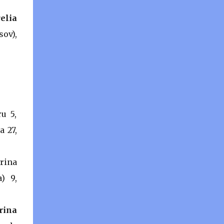
mai multe fără să primească niciunul.
Pariurile pe under și over pe goluri marcate
elia
și pariul GG au șanse mai mari de reușită
sov),
decât pariurile pe 1 X sau 2 pentru că puteți
câștiga și în minutul 93 dacă aveți noroc și
inspirație în alegere...
u 5,
a 27,
rina
) 9,
rina