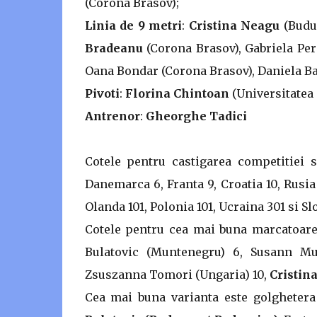
(Corona Brasov);
Linia de 9 metri
:
Cristina Neagu
(Buduc
Bradeanu
(Corona Brasov), Gabriela Per
Oana Bondar (Corona Brasov), Daniela 
Pivoti
:
Florina Chintoan
(Universitatea 
Antrenor
:
Gheorghe Tadici
Cotele pentru castigarea competitiei 
Danemarca 6, Franta 9, Croatia 10, Rusia 
Olanda 101, Polonia 101, Ucraina 301 si Sl
Cotele pentru cea mai buna marcatoarea
Bulatovic (Muntenegru) 6, Susann Mul
Zsuszanna Tomori (Ungaria) 10,
Cristin
Cea mai buna varianta este golghete