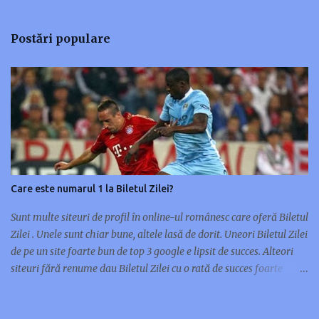
e
n
Postări populare
t
a
r
i
i
Care este numarul 1 la Biletul Zilei?
Sunt multe siteuri de profil în online-ul românesc care oferă Biletul
Zilei . Unele sunt chiar bune, altele lasă de dorit. Uneori Biletul Zilei
de pe un site foarte bun de top 3 google e lipsit de succes. Alteori
siteuri fără renume dau Biletul Zilei cu o rată de succes foarte
mare. Nu orice site de renume în pariuri sportive are și un Bilet al
Zilei de succes. Unele siteuri preferă multe meciuri pe bilet, altele