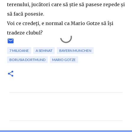
terenului, jucători care să știe să pasese repede și
să facă posesie.
Voi ce credeți, e normal ca Mario Gotze să își
tradeze clubul?
7 MILIOANE
A SEMNAT
BAYERN MUNCHEN
BORUSIA DORTMUND
MARIO GOTZE
C
o
m