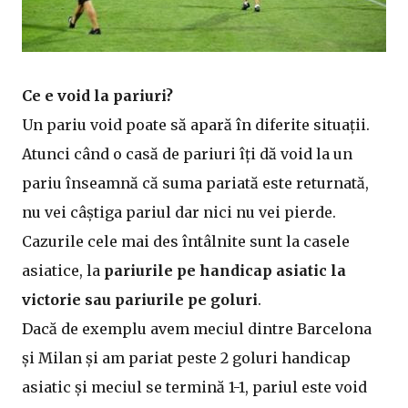
Ce e void la pariuri?
Un pariu void poate să apară în diferite situații.
Atunci când o casă de pariuri îți dă void la un
pariu înseamnă că suma pariată este returnată,
nu vei câștiga pariul dar nici nu vei pierde.
Cazurile cele mai des întâlnite sunt la casele
asiatice, la
pariurile pe handicap asiatic la
victorie sau pariurile pe goluri
.
Dacă de exemplu avem meciul dintre Barcelona
și Milan și am pariat peste 2 goluri handicap
asiatic și meciul se termină 1-1, pariul este void