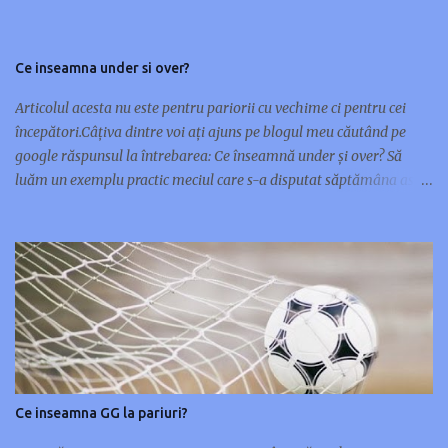
mare. Nu orice site de renume în pariuri sportive are și un Bilet al
Zilei de succes. Unele siteuri preferă multe meciuri pe bilet, altele
doar unul sau maxim două. Cu ocazia asta m-am gândit să scriu
Ce inseamna under si over?
acest articol și să vă prezint 10 siteuri care oferă Biletul Zilei : 1.
www.pariusigur.com/p/biletul-zilei.html 2. www.biletulzilei.eu‎ 3.
Articolul acesta nu este pentru pariorii cu vechime ci pentru cei
www.pariuribonus.ro/biletul-zilei 4. www.biletulzilei.pariuri-x.ro
începători.Câțiva dintre voi ați ajuns pe blogul meu căutând pe
5. www.casapariurilor.net/biletul-zilei 6. www.biletul-zilei.net 7.
google răspunsul la întrebarea: Ce înseamnă under și over? Să
www.activsport.ro/biletul_zilei.php‎ 8.
luăm un exemplu practic meciul care s-a disputat săptămâna asta
www.tipseri.net/biletulzilei.html 9. www.betindex.ro/biletul-zilei
între Real Madrid și Barcelona în prima manșa din Cupa Spaniei.
10. www.tipseri.com/biletul-zilei/index.php Dintre toate aceste
Cota la over 2,5 goluri era de 1,47 și cota la under 2,5 goluri era de
siteuri care este, in opinia voastră, cel mai bun și s...
2,60. Meciul s-a terminat cu un scor egal dar cu goluri marcate, 1-1
final. Deși după cum s-a jucat și câte ocazii clare au fost de ambele
părți putea să iasă lejer overul. Over 2,5 goluri înseamnă că
trebuia să se înscrie de la 3 goluri în sus ca pariul să fie câștigat și
pentru că s-au incris doar 2 goluri a ieșit under 2,5 goluri la cota
2,60. Under 2,5 goluri iese atunci cand meciul se termina cu
urmatoarele rezultate: 0-0;1-0;0-1;1-1;2-0;0-2. Over 2,5 goluri este
Ce inseamna GG la pariuri?
pariu castigat cand se termina meciul asa: 2-1;1-2;2-2;3-2;2-3;3-3;4-
3;3-4;4-4 si asa mai departe. Over inseamna peste. Adic...