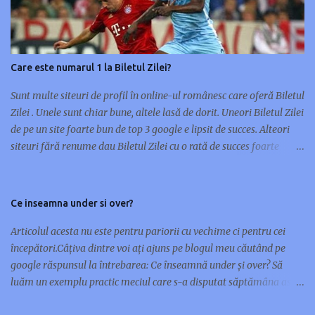
i
i
Care este numarul 1 la Biletul Zilei?
Sunt multe siteuri de profil în online-ul românesc care oferă Biletul
Zilei . Unele sunt chiar bune, altele lasă de dorit. Uneori Biletul Zilei
de pe un site foarte bun de top 3 google e lipsit de succes. Alteori
siteuri fără renume dau Biletul Zilei cu o rată de succes foarte
mare. Nu orice site de renume în pariuri sportive are și un Bilet al
Zilei de succes. Unele siteuri preferă multe meciuri pe bilet, altele
doar unul sau maxim două. Cu ocazia asta m-am gândit să scriu
Ce inseamna under si over?
acest articol și să vă prezint 10 siteuri care oferă Biletul Zilei : 1.
www.pariusigur.com/p/biletul-zilei.html 2. www.biletulzilei.eu‎ 3.
Articolul acesta nu este pentru pariorii cu vechime ci pentru cei
www.pariuribonus.ro/biletul-zilei 4. www.biletulzilei.pariuri-x.ro
începători.Câțiva dintre voi ați ajuns pe blogul meu căutând pe
5. www.casapariurilor.net/biletul-zilei 6. www.biletul-zilei.net 7.
google răspunsul la întrebarea: Ce înseamnă under și over? Să
www.activsport.ro/biletul_zilei.php‎ 8.
luăm un exemplu practic meciul care s-a disputat săptămâna asta
www.tipseri.net/biletulzilei.html 9. www.betindex.ro/biletul-zilei
între Real Madrid și Barcelona în prima manșa din Cupa Spaniei.