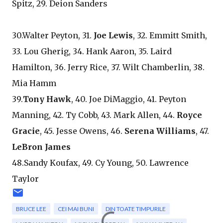
Spitz, 29. Deion Sanders
30.Walter Peyton, 31.
Joe Lewis
, 32. Emmitt Smith,
33. Lou Gherig, 34. Hank Aaron, 35. Laird
Hamilton, 36. Jerry Rice, 37. Wilt Chamberlin, 38.
Mia Hamm
39.
Tony Hawk
, 40. Joe DiMaggio, 41. Peyton
Manning, 42. Ty Cobb, 43. Mark Allen, 44.
Royce
Gracie
, 45. Jesse Owens, 46.
Serena Williams
, 47.
LeBron James
48.Sandy Koufax, 49. Cy Young, 50. Lawrence
Taylor
BRUCE LEE
CEI MAI BUNI
DIN TOATE TIMPURILE