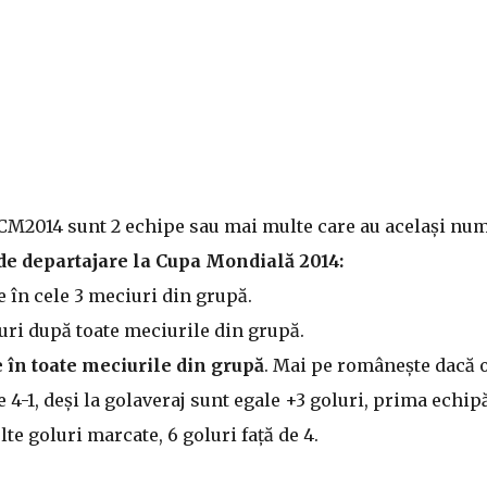
 CM2014 sunt 2 echipe sau mai multe care au același nu
 de departajare la Cupa Mondială 2014:
 în cele 3 meciuri din grupă.
luri după toate meciurile din grupă.
în toate meciurile din grupă
. Mai pe românește dacă 
e 4-1, deși la golaveraj sunt egale +3 goluri, prima echip
e goluri marcate, 6 goluri față de 4.