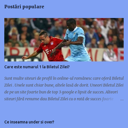
m
Postări populare
i
t
e
ț
i
u
n
c
o
Care este numarul 1 la Biletul Zilei?
m
e
Sunt multe siteuri de profil în online-ul românesc care oferă Biletul
n
Zilei . Unele sunt chiar bune, altele lasă de dorit. Uneori Biletul Zilei
t
de pe un site foarte bun de top 3 google e lipsit de succes. Alteori
a
siteuri fără renume dau Biletul Zilei cu o rată de succes foarte
r
mare. Nu orice site de renume în pariuri sportive are și un Bilet al
i
Zilei de succes. Unele siteuri preferă multe meciuri pe bilet, altele
u
doar unul sau maxim două. Cu ocazia asta m-am gândit să scriu
Ce inseamna under si over?
acest articol și să vă prezint 10 siteuri care oferă Biletul Zilei : 1.