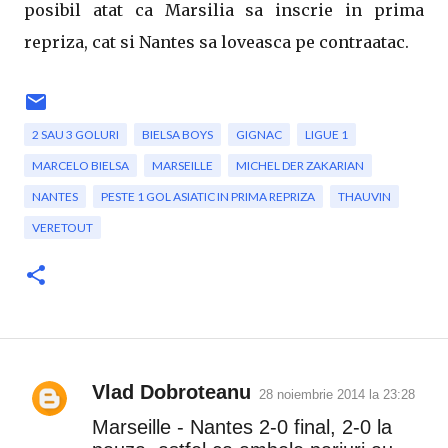
posibil atat ca Marsilia sa inscrie in prima
repriza, cat si Nantes sa loveasca pe contraatac.
2 SAU 3 GOLURI
BIELSA BOYS
GIGNAC
LIGUE 1
MARCELO BIELSA
MARSEILLE
MICHEL DER ZAKARIAN
NANTES
PESTE 1 GOL ASIATIC IN PRIMA REPRIZA
THAUVIN
VERETOUT
Vlad Dobroteanu
28 noiembrie 2014 la 23:28
C
Marseille - Nantes 2-0 final, 2-0 la
o