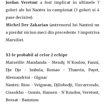
Jordan Veretou
t a fost implicat in ultimele 7
goluri ale lui Nantes in campionat (3 goluri si 4
pase decisive).
Michel Der Zakarian
(antrenorul lui Nantes) nu
a pierdut niciun meci din precedente 3 impotriva
Marsiliei.
XI-le probabil al celor 2 echipe
Marseille: Mandanda - Mendy, N`Koulou, Fanni,
Dje Dje - Imbula, Romao - Thauvin, Payet,
Alessandrini - Gignac
Nantes: Riou - Veigneau, Djilobodji, Vizcarrondo,
Cissokho - Gomis, Hansen - N`Koudou, Veretout,
Bessat - Bammou