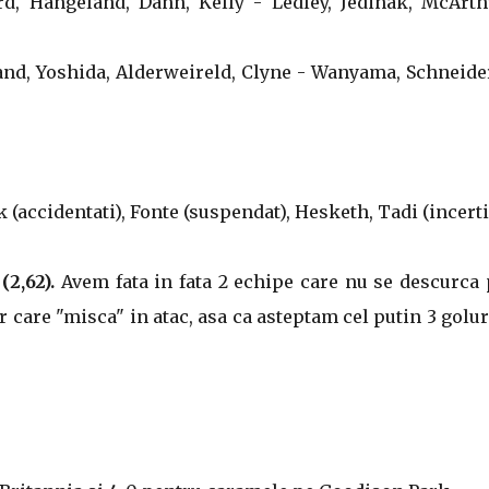
ard, Hangeland, Dann, Kelly - Ledley, Jedinak, McArth
rand, Yoshida, Alderweireld, Clyne - Wanyama, Schneide
(accidentati), Fonte (suspendat), Hesketh, Tadi (incerti
(2,62).
Avem fata in fata 2 echipe care nu se descurca
r care "misca" in atac, asa ca asteptam cel putin 3 golur