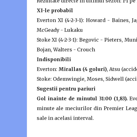
Rezultate directe in ultimul sezon: 1-1 p
XI-le probabil
Everton XI (4-2-3-1): Howard - Baines, J
McGeady - Lukaku
Stoke XI (4-2-3-1): Begovic - Pieters, M
Bojan, Walters - Crouch
Indisponibili
Everton:
Mirallas (4 goluri)
, Atsu (acci
Stoke: Odemwingie, Moses, Sidwell (accid
Sugestii pentru pariuri
Gol inainte de minutul 31:00 (1,83).
Eve
minute ale meciurilor din Premier Leagu
sale in acelasi interval.