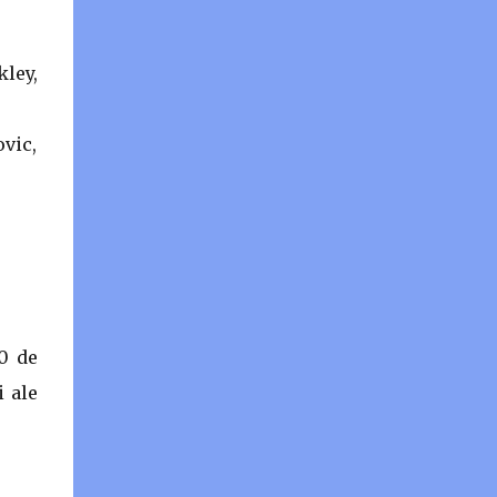
kley,
ovic,
30 de
i ale