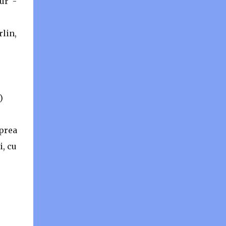
ur -
rlin,
)
 prea
i, cu