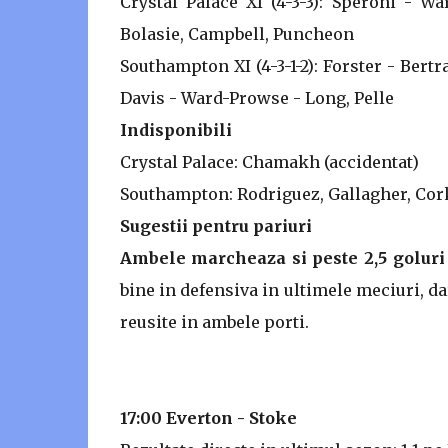
Crystal Palace XI (4-3-3): Speroni - W
Bolasie, Campbell, Puncheon
Southampton XI (4-3-1-2): Forster - Bert
Davis - Ward-Prowse - Long, Pelle
Indisponibili
Crystal Palace: Chamakh (accidentat)
Southampton: Rodriguez, Gallagher, Cork 
Sugestii pentru pariuri
Ambele marcheaza si peste 2,5 goluri 
bine in defensiva in ultimele meciuri, da
reusite in ambele porti.
17:00 Everton - Stoke