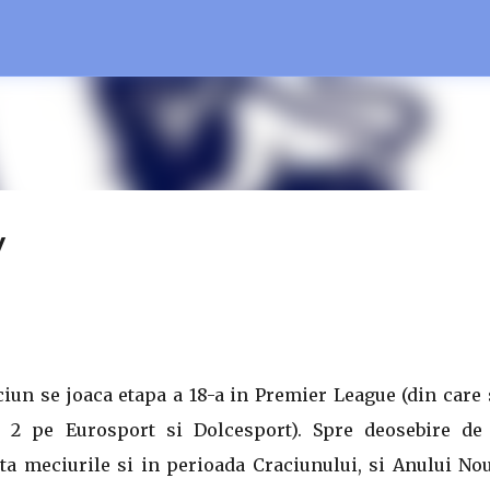
Treceți la conținutul principal
y
ciun se joaca etapa a 18-a in Premier League (din care
 2 pe Eurosport si Dolcesport). Spre deosebire de 
ta meciurile si in perioada Craciunului, si Anului No