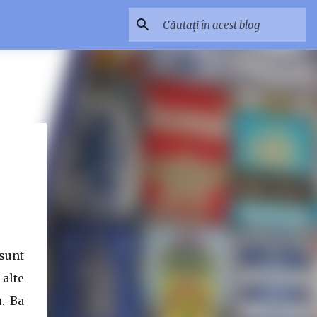
 sunt
alte
u. Ba