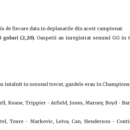
is de fiecare data in deplasarile din acest campionat.
 goluri (2,20).
Oaspetii au inregistrat semnul GG in t
au intalnit in sezonul trecut, gazdele erau in Champions
ell, Keane, Trippier - Arfield, Jones, Marney, Boyd - Ba
krtel, Toure - Markovic, Leiva, Can, Henderson - Couti