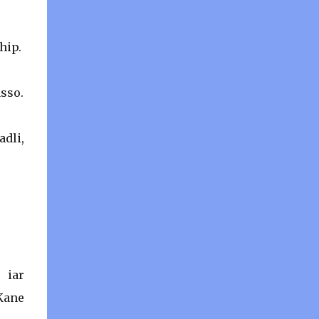
hip.
sso.
adli,
 iar
 Kane