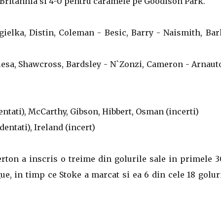
e Britannia si 4-0 pentru caramele pe Goodison Park.
agielka, Distin, Coleman - Besic, Barry - Naismith, Bar
uniesa, Shawcross, Bardsley - N`Zonzi, Cameron - Arnaut
dentati), McCarthy, Gibson, Hibbert, Osman (incerti)
entati), Ireland (incert)
rton a inscris o treime din golurile sale in primele 
e, in timp ce Stoke a marcat si ea 6 din cele 18 golur