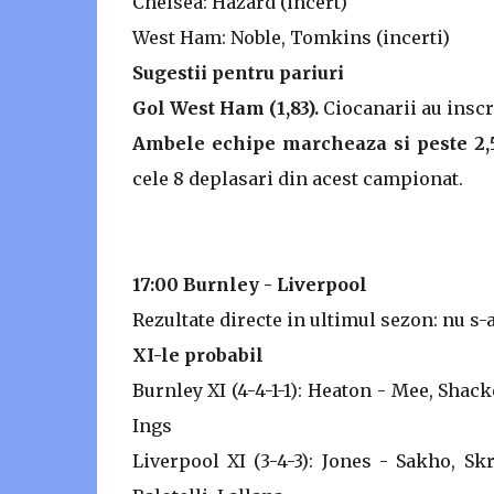
Chelsea: Hazard (incert)
West Ham: Noble, Tomkins (incerti)
Sugestii pentru pariuri
Gol West Ham (1,83).
Ciocanarii au inscr
Ambele echipe marcheaza si peste 2,5
cele 8 deplasari din acest campionat.
17:00 Burnley - Liverpool
Rezultate directe in ultimul sezon: nu s-
XI-le probabil
Burnley XI (4-4-1-1): Heaton - Mee, Shack
Ings
Liverpool XI (3-4-3): Jones - Sakho, S