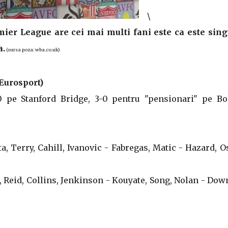
\
ier League are cei mai multi fani este ca este sing
a.
(sursa poza: wba.co.uk)
 Eurosport)
-0 pe Stanford Bridge, 3-0 pentru "pensionari" pe Bo
ta, Terry, Cahill, Ivanovic - Fabregas, Matic - Hazard, O
l, Reid, Collins, Jenkinson - Kouyate, Song, Nolan - Do