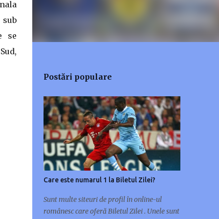
onala
e sub
e se
Sud,
Postări populare
Care este numarul 1 la Biletul Zilei?
Sunt multe siteuri de profil în online-ul
românesc care oferă Biletul Zilei . Unele sunt