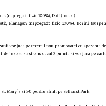
es (nepregatit fizic 100%), Duff (incert)
ati), Flanagan (nepregatit fizic 100%), Borini (suspen
nii vor juca pe terenul nou-promovatei cu speranta de
rtide in care au strans decat 2 puncte si vor juca pe cart
 St. Mary`s si 1-0 pentru sfinti pe Selhurst Park.