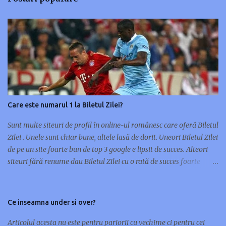
i
t
e
ț
i
u
n
c
o
Care este numarul 1 la Biletul Zilei?
m
e
Sunt multe siteuri de profil în online-ul românesc care oferă Biletul
n
Zilei . Unele sunt chiar bune, altele lasă de dorit. Uneori Biletul Zilei
t
de pe un site foarte bun de top 3 google e lipsit de succes. Alteori
a
siteuri fără renume dau Biletul Zilei cu o rată de succes foarte
r
mare. Nu orice site de renume în pariuri sportive are și un Bilet al
i
Zilei de succes. Unele siteuri preferă multe meciuri pe bilet, altele
u
doar unul sau maxim două. Cu ocazia asta m-am gândit să scriu
Ce inseamna under si over?
acest articol și să vă prezint 10 siteuri care oferă Biletul Zilei : 1.
www.pariusigur.com/p/biletul-zilei.html 2. www.biletulzilei.eu‎ 3.
Articolul acesta nu este pentru pariorii cu vechime ci pentru cei