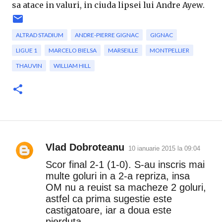
sa atace in valuri, in ciuda lipsei lui Andre Ayew.
ALTRAD STADIUM
ANDRE-PIERRE GIGNAC
GIGNAC
LIGUE 1
MARCELO BIELSA
MARSEILLE
MONTPELLIER
THAUVIN
WILLIAM HILL
Vlad Dobroteanu
10 ianuarie 2015 la 09:04
C
Scor final 2-1 (1-0). S-au inscris mai
o
multe goluri in a 2-a repriza, insa
OM nu a reuist sa macheze 2 goluri,
m
astfel ca prima sugestie este
e
castigatoare, iar a doua este
pierduta.