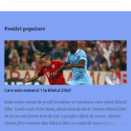
m
e
n
Postări populare
t
a
r
i
i
Care este numarul 1 la Biletul Zilei?
Sunt multe siteuri de profil în online-ul românesc care oferă Biletul
Zilei . Unele sunt chiar bune, altele lasă de dorit. Uneori Biletul Zilei
de pe un site foarte bun de top 3 google e lipsit de succes. Alteori
siteuri fără renume dau Biletul Zilei cu o rată de succes foarte
mare. Nu orice site de renume în pariuri sportive are și un Bilet al