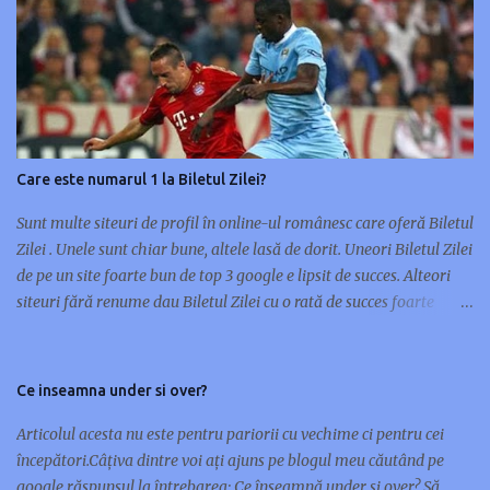
a
r
i
i
Care este numarul 1 la Biletul Zilei?
Sunt multe siteuri de profil în online-ul românesc care oferă Biletul
Zilei . Unele sunt chiar bune, altele lasă de dorit. Uneori Biletul Zilei
de pe un site foarte bun de top 3 google e lipsit de succes. Alteori
siteuri fără renume dau Biletul Zilei cu o rată de succes foarte
mare. Nu orice site de renume în pariuri sportive are și un Bilet al
Zilei de succes. Unele siteuri preferă multe meciuri pe bilet, altele
doar unul sau maxim două. Cu ocazia asta m-am gândit să scriu
Ce inseamna under si over?
acest articol și să vă prezint 10 siteuri care oferă Biletul Zilei : 1.
www.pariusigur.com/p/biletul-zilei.html 2. www.biletulzilei.eu‎ 3.
Articolul acesta nu este pentru pariorii cu vechime ci pentru cei
www.pariuribonus.ro/biletul-zilei 4. www.biletulzilei.pariuri-x.ro
începători.Câțiva dintre voi ați ajuns pe blogul meu căutând pe
5. www.casapariurilor.net/biletul-zilei 6. www.biletul-zilei.net 7.
google răspunsul la întrebarea: Ce înseamnă under și over? Să