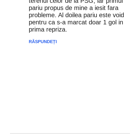
terenul celor de la PSG, iar primul
pariu propus de mine a iesit fara
m
probleme. Al doilea pariu este void
e
pentru ca s-a marcat doar 1 gol in
prima repriza.
n
RĂSPUNDEȚI
t
a
r
i
i