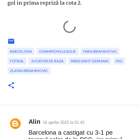
gol in prima repriză la cota 2.
BARCELONA
CHAMPIONS LEAGUE
FARA IBRAHIMOVIC
FOTBAL
JUCATORI DE BAZA
PARIS SAINT-GERMAIN
PSG
ZLATAN IBRAHIMOVIC
Alin
16 aprilie 2015 la 01:42
C
Barcelona a castigat cu 3-1 pe
o