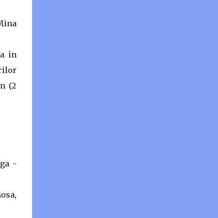
Mina
a in
rilor
on (2
ega -
nosa,