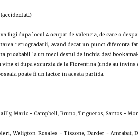
 (accidentati)
 va fugi dupa locul 4 ocupat de Valencia, de care o despa
itarea retrogradarii, avand decat un punct diferenta fa
ista proababil la un meci destul de inchis desi bookama
a vine si dupa excursia de la Fiorentina (unde au invins 
oseala poate fi un factor in acesta partida.
, Bailly, Mario - Campbell, Bruno, Trigueros, Santos - Mo
eleri, Weligton, Rosales - Tissone, Darder - Amrabat, 