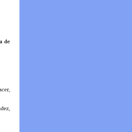
a de
acer,
ndez,