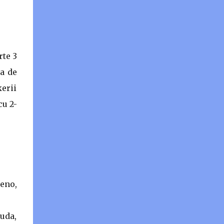
rte 3
ta de
kerii
cu 2-
reno,
Duda,