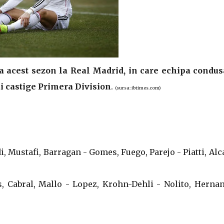
a acest sezon la Real Madrid, in care echipa condus
i castige Primera Division
.
(sursa: ibtimes.com)
i, Mustafi, Barragan - Gomes, Fuego, Parejo - Piatti, Alc
tas, Cabral, Mallo - Lopez, Krohn-Dehli - Nolito, Herna