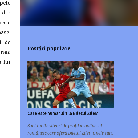
pele
a din
a
are
mase,
ii de
Postări populare
rata
 lui
Care este numarul 1 la Biletul Zilei?
Sunt multe siteuri de profil în online-ul
românesc care oferă Biletul Zilei . Unele sunt