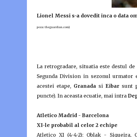
Lionel Messi s-a dovedit inca o data o
poza: theguardian.com)
La retrogradare, situatia este destul d
Segunda Division in sezonul urmator 
acestei etape,
Granada
si
Eibar
sunt 
puncte). In aceasta ecuatie, mai intra
Dep
Atletico Madrid - Barcelona
XI-le probabil al celor 2 echipe
Atletico XI (4-4-2): Oblak - Siqueira