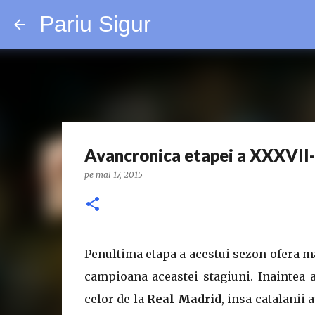
Pariu Sigur
Avancronica etapei a XXXVII-
pe
mai 17, 2015
Penultima etapa a acestui sezon ofera m
campioana aceastei stagiuni. Inaintea 
celor de la
Real Madrid
, insa catalanii 