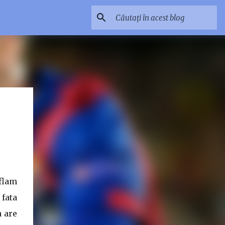
aflam
fata
a are