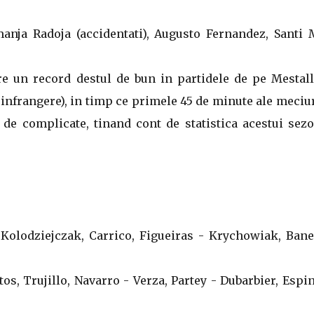
manja Radoja (accidentati), Augusto Fernandez, Santi 
are un record destul de bun in partidele de pe Mestall
 1 infrangere), in timp ce primele 45 de minute ale meciu
 de complicate, tinand cont de statistica acestui sez
s, Kolodziejczak, Carrico, Figueiras - Krychowiak, Ban
tos, Trujillo, Navarro - Verza, Partey - Dubarbier, Espi