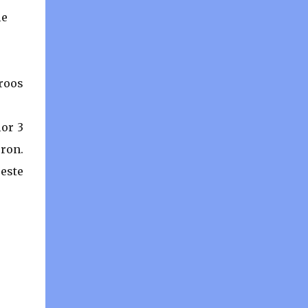
mai multe fără să primească niciunul.
le
Pariurile pe under și over pe goluri marcate
și pariul GG au șanse mai mari de reușită
decât pariurile pe 1 X sau 2 pentru că puteți
câștiga și în minutul 93 dacă aveți noroc și
roos
inspirație în alegere...
lor 3
eron.
 este