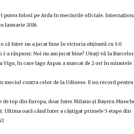
l putea folosi pe Arda în meciurile oficiale. Internațion
in Ianuarie 2016.
o că Inter nu a jucat bine în victoria obținută cu 1-0
 i-a răspuns: Noi nu am jucat bine? Uitați-vă la Barcelon
a Vigo, în care Iago Aspas a marcat de 2 ori în minutele
 în meciul contra celor de la Udinese. E un record pentru
le de top din Europa, doar Inter Milano și Bayern Munch
. Ultima oară când Inter a câștigat primele 5 etape din
7.