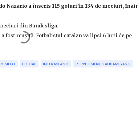
aldo Nazario a înscris 115 goluri în 134 de meciuri, înai
 meciuri din Bundesliga.
 a fost reușită. Fotbalistul catalan va lipsi 6 luni de pe
IPE MELO
FOTBAL
INTER MILANO
PIERRE-EMERICK AUBAMEYANG