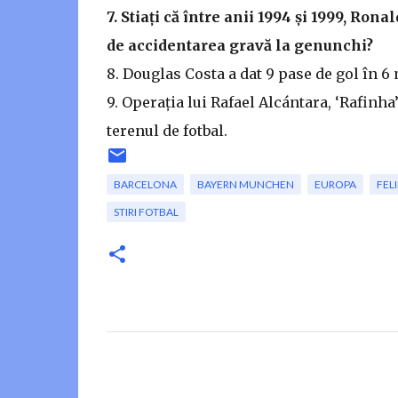
7. Stiați că între anii 1994 și 1999, Ron
de accidentarea gravă la genunchi?
8. Douglas Costa a dat 9 pase de gol în 6
9. Operația lui Rafael Alcántara, ‘Rafinha’
terenul de fotbal.
BARCELONA
BAYERN MUNCHEN
EUROPA
FEL
STIRI FOTBAL
C