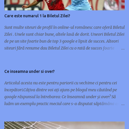
i
Care este numarul 1 la Biletul Zilei?
Sunt multe siteuri de profil în online-ul românesc care oferă Biletul
Zilei . Unele sunt chiar bune, altele lasă de dorit. Uneori Biletul Zilei
de pe un site foarte bun de top 3 google e lipsit de succes. Alteori
siteuri fără renume dau Biletul Zilei cu o rată de succes foarte
mare. Nu orice site de renume în pariuri sportive are și un Bilet al
Zilei de succes. Unele siteuri preferă multe meciuri pe bilet, altele
doar unul sau maxim două. Cu ocazia asta m-am gândit să scriu
Ce inseamna under si over?
acest articol și să vă prezint 10 siteuri care oferă Biletul Zilei : 1.
www.pariusigur.com/p/biletul-zilei.html 2. www.biletulzilei.eu‎ 3.
Articolul acesta nu este pentru pariorii cu vechime ci pentru cei
www.pariuribonus.ro/biletul-zilei 4. www.biletulzilei.pariuri-x.ro
începători.Câțiva dintre voi ați ajuns pe blogul meu căutând pe
5. www.casapariurilor.net/biletul-zilei 6. www.biletul-zilei.net 7.
google răspunsul la întrebarea: Ce înseamnă under și over? Să
www.activsport.ro/biletul_zilei.php‎ 8.
luăm un exemplu practic meciul care s-a disputat săptămâna asta
www.tipseri.net/biletulzilei.html 9. www.betindex.ro/biletul-zilei
între Real Madrid și Barcelona în prima manșa din Cupa Spaniei.
10. www.tipseri.com/biletul-zilei/index.php Dintre toate aceste
Cota la over 2,5 goluri era de 1,47 și cota la under 2,5 goluri era de
siteuri care este, in opinia voastră, cel mai bun și s...
2,60. Meciul s-a terminat cu un scor egal dar cu goluri marcate, 1-1