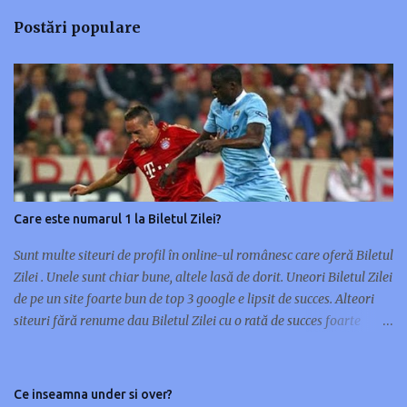
n
Postări populare
t
a
r
i
i
Care este numarul 1 la Biletul Zilei?
Sunt multe siteuri de profil în online-ul românesc care oferă Biletul
Zilei . Unele sunt chiar bune, altele lasă de dorit. Uneori Biletul Zilei
de pe un site foarte bun de top 3 google e lipsit de succes. Alteori
siteuri fără renume dau Biletul Zilei cu o rată de succes foarte
mare. Nu orice site de renume în pariuri sportive are și un Bilet al
Zilei de succes. Unele siteuri preferă multe meciuri pe bilet, altele
doar unul sau maxim două. Cu ocazia asta m-am gândit să scriu
Ce inseamna under si over?