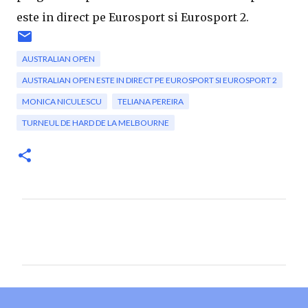
este in direct pe Eurosport si Eurosport 2.
AUSTRALIAN OPEN
AUSTRALIAN OPEN ESTE IN DIRECT PE EUROSPORT SI EUROSPORT 2
MONICA NICULESCU
TELIANA PEREIRA
TURNEUL DE HARD DE LA MELBOURNE
C
o
m
e