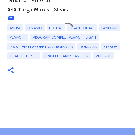
Dinamo - Viitorul
ASA Târgu Mureș - Steaua
ASTRA
DINAMO
FOTBAL
LIGA 1 FOTBAL
PANDURII
PLAY-OFF
PROGRAM COMPLET PLAY-OFF LIGA 1
PROGRAM PLAY-OFF LIGA 1 ROMANIA
ROMANIA
STEAUA
TOATE ECHIPELE
TRASEUL CAMPIOANELOR
VIITORUL
C
o
m
e