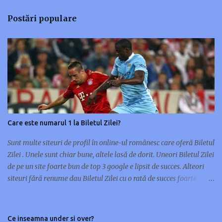
n
Postări populare
t
a
r
i
i
Care este numarul 1 la Biletul Zilei?
Sunt multe siteuri de profil în online-ul românesc care oferă Biletul
Zilei . Unele sunt chiar bune, altele lasă de dorit. Uneori Biletul Zilei
de pe un site foarte bun de top 3 google e lipsit de succes. Alteori
siteuri fără renume dau Biletul Zilei cu o rată de succes foarte
mare. Nu orice site de renume în pariuri sportive are și un Bilet al
Zilei de succes. Unele siteuri preferă multe meciuri pe bilet, altele
doar unul sau maxim două. Cu ocazia asta m-am gândit să scriu
Ce inseamna under si over?