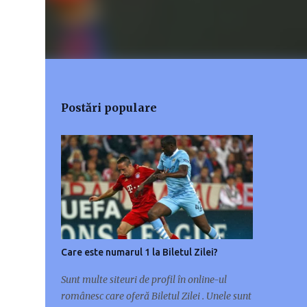
Postări populare
Care este numarul 1 la Biletul Zilei?
Sunt multe siteuri de profil în online-ul
românesc care oferă Biletul Zilei . Unele sunt