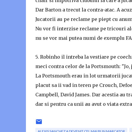
chair si impotriva clubului la care a juca
Dar Barton a trecut la contra-atac. A acuz
Jucatorii au pe reclame pe piept cu anumi
Nu vor fi interzise reclame pe tricouri a
nu se vor mai putea numi de exemplu FA
5. Robinho il intreba la vestiare pe coech
meci contra celor de la Portsmouth: "Jo,
La Portsmouth erau in lot urmatorii jucat
placut sa ii vad in teren pe Crouch, Defo
Campbell, David James. Dar acestia au tras
dar si pentru ca unii au avut o viata extra
ALEXIS SANCHEZ A DEVENIT CEL MAI BUN MARCATOR