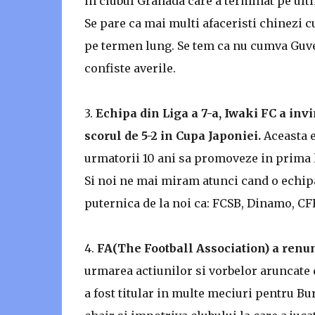
in clubul Granada care a terminat pe ulti
Se pare ca mai multi afaceristi chinezi cu
pe termen lung. Se tem ca nu cumva Guver
confiste averile.
3.
Echipa din Liga a 7-a, Iwaki FC a inv
scorul de 5-2 in Cupa Japoniei.
Aceasta e
urmatorii 10 ani sa promoveze in prima l
Si noi ne mai miram atunci cand o echip
puternica de la noi ca: FCSB, Dinamo, CFR
4.
FA(The Football Association) a renun
urmarea actiunilor si vorbelor aruncate d
a fost titular in multe meciuri pentru Bu