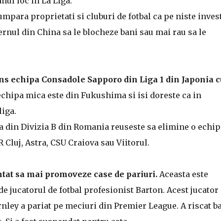
mul loc in La Liga.
mpara proprietati si cluburi de fotbal ca pe niste invest
nul din China sa le blocheze bani sau mai rau sa le
ins echipa Consadole Sapporo din Liga 1 din Japonia c
chipa mica este din Fukushima si isi doreste ca in
iga.
a din Divizia B din Romania reuseste sa elimine o echip
 Cluj, Astra, CSU Craiova sau Viitorul.
tat sa mai promoveze case de pariuri.
Aceasta este
e jucatorul de fotbal profesionist Barton. Acest jucator
rnley a pariat pe meciuri din Premier League. A riscat b