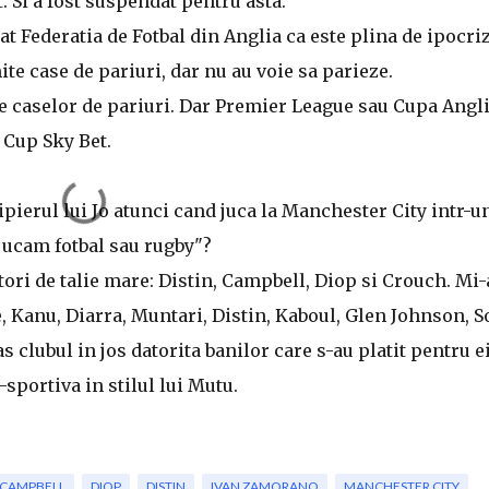
t. Si a fost suspendat pentru asta.
at Federatia de Fotbal din Anglia ca este plina de ipocriz
te case de pariuri, dar nu au voie sa parieze.
le caselor de pariuri. Dar Premier League sau Cupa Angli
 Cup Sky Bet.
ipierul lui Jo atunci cand juca la Manchester City intr-u
 jucam fotbal sau rugby"?
ori de talie mare: Distin, Campbell, Diop si Crouch. Mi-
e, Kanu, Diarra, Muntari, Distin, Kaboul, Glen Johnson, S
 clubul in jos datorita banilor care s-au platit pentru ei
-sportiva in stilul lui Mutu.
CAMPBELL
DIOP
DISTIN
IVAN ZAMORANO
MANCHESTER CITY