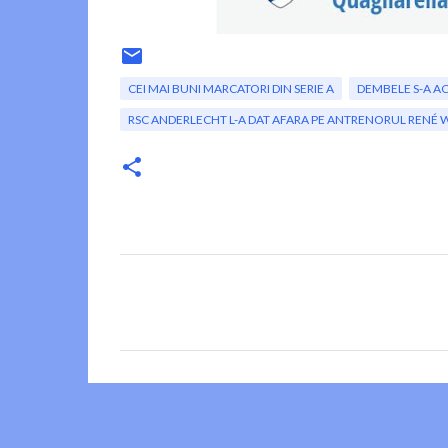
CEI MAI BUNI MARCATORI DIN SERIE A
DEMBELE S-A A
RSC ANDERLECHT L-A DAT AFARA PE ANTRENORUL RENÉ 
C
o
m
e
n