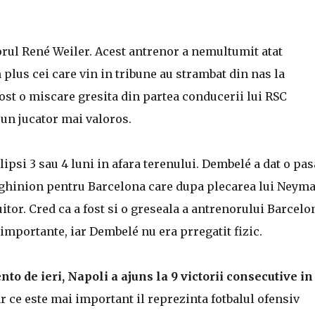
norul René Weiler. Acest antrenor a nemultumit atat
 plus cei care vin in tribune au strambat din nas la
 fost o miscare gresita din partea conducerii lui RSC
un jucator mai valoros.
ipsi 3 sau 4 luni in afara terenului. Dembelé a dat o pas
il ghinion pentru Barcelona care dupa plecarea lui Neyma
itor. Cred ca a fost si o greseala a antrenorului Barcelo
 importante, iar Dembelé nu era prregatit fizic.
to de ieri, Napoli a ajuns la 9 victorii consecutive in
 ce este mai important il reprezinta fotbalul ofensiv