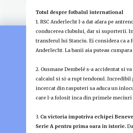
Totul despre fotbalul international
1. RSC Anderlecht l-a dat afara pe antre
conducerea clubului, dar si suporterii. In
transferul lui Stanciu. Ei considera ca a
Anderlecht. La banii aia puteau cumpara 
2. Ousmane Dembelé s-a accidentat si va l
calcaiul si si-a rupt tendonul. Incredib
incercat din rasputeri sa aduca un inlocu
care l-a folosit inca din primele meciuri
3.
Cu victoria impotriva echipei Beneven
Serie A pentru prima oara in istorie.
Dar