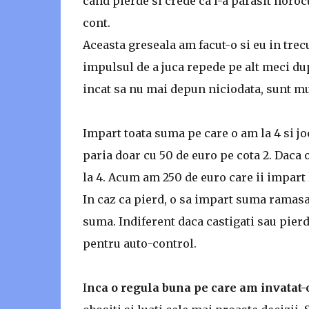
cand pierde si crede ca l-a parasit norocul
cont.
Aceasta greseala am facut-o si eu in trec
impulsul de a juca repede pe alt meci dup
incat sa nu mai depun niciodata, sunt mu
Impart toata suma pe care o am la 4 si j
paria doar cu 50 de euro pe cota 2. Daca o
la 4. Acum am 250 de euro care ii impart l
In caz ca pierd, o sa impart suma ramasa,
suma. Indiferent daca castigati sau pierd
pentru auto-control.
I
nca o regula buna pe care am invatat-o