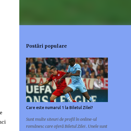
Postări populare
Care este numarul 1 la Biletul Zilei?
e
Sunt multe siteuri de profil în online-ul
nci
românesc care oferă Biletul Zilei . Unele sunt