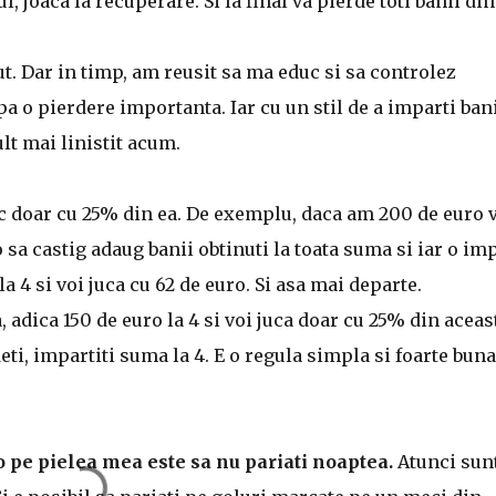
, joaca la recuperare. Si la final va pierde toti banii din
ut. Dar in timp, am reusit sa ma educ si sa controlez
a o pierdere importanta. Iar cu un stil de a imparti ban
lt mai linistit acum.
oc doar cu 25% din ea. De exemplu, daca am 200 de euro 
 sa castig adaug banii obtinuti la toata suma si iar o im
a 4 si voi juca cu 62 de euro. Si asa mai departe.
 adica 150 de euro la 4 si voi juca doar cu 25% din aceas
eti, impartiti suma la 4. E o regula simpla si foarte buna
 pe pielea mea este sa nu pariati noaptea.
Atunci sunt