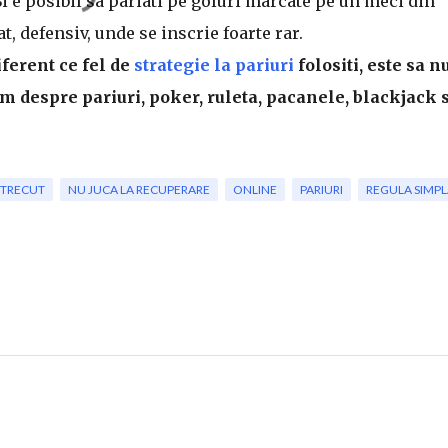
 Si e posibil sa pariati pe goluri marcate pe un meci din
t, defensiv, unde se inscrie foarte rar.
iferent ce fel de
strategie la pariuri
folositi, este sa n
im despre pariuri, poker, ruleta, pacanele, blackjack s
 TRECUT
NU JUCA LA RECUPERARE
ONLINE
PARIURI
REGULA SIMPL