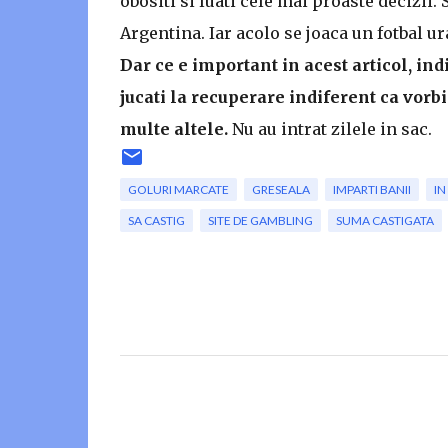
obositi si luati cele mai proaste decizii.
Argentina. Iar acolo se joaca un fotbal ura
Dar ce e important in acest articol, ind
jucati la recuperare indiferent ca vorb
multe altele.
Nu au intrat zilele in sac.
GOLURI MARCATE
GRESEALA
IMPARTI BANII
IN
SA CASTIG
SITE DE GAMBLING
SUMA CASTIGATA
C
o