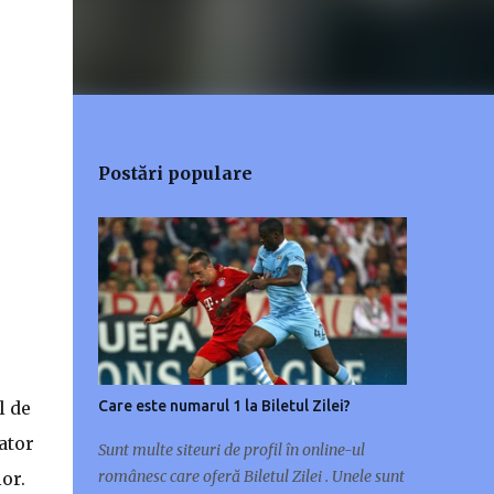
Postări populare
l de
Care este numarul 1 la Biletul Zilei?
ator
Sunt multe siteuri de profil în online-ul
românesc care oferă Biletul Zilei . Unele sunt
or.