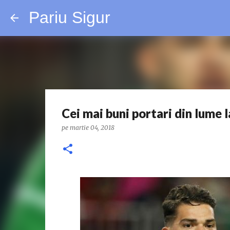
Pariu Sigur
Cei mai buni portari din lume l
pe
martie 04, 2018