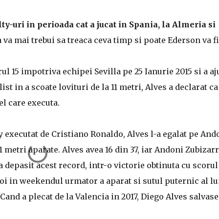
y-uri in perioada cat a jucat in Spania, la Almeria si
a va mai trebui sa treaca ceva timp si poate Ederson va fi
l 15 impotriva echipei Sevilla pe 25 Ianurie 2015 si a a
st in a scoate lovituri de la 11 metri, Alves a declarat ca
el care executa.
y executat de Cristiano Ronaldo, Alves l-a egalat pe And
1 metri aparate. Alves avea 16 din 37, iar Andoni Zubizar
a depasit acest record, intr-o victorie obtinuta cu scorul
oi in weekendul urmator a aparat si sutul puternic al lu
and a plecat de la Valencia in 2017, Diego Alves salvase