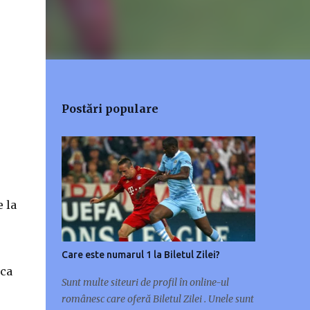
Postări populare
 la
Care este numarul 1 la Biletul Zilei?
 ca
Sunt multe siteuri de profil în online-ul
românesc care oferă Biletul Zilei . Unele sunt