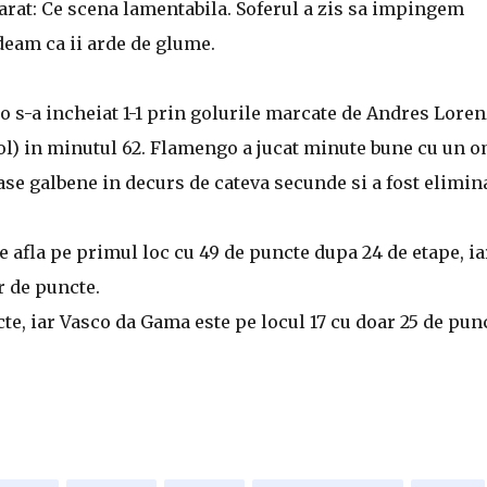
arat: Ce scena lamentabila. Soferul a zis sa impingem
deam ca ii arde de glume.
 s-a incheiat 1-1 prin golurile marcate de Andres Lore
ol) in minutul 62. Flamengo a jucat minute bune cu un o
se galbene in decurs de cateva secunde si a fost elimina
e afla pe primul loc cu 49 de puncte dupa 24 de etape, ia
r de puncte.
te, iar Vasco da Gama este pe locul 17 cu doar 25 de pun