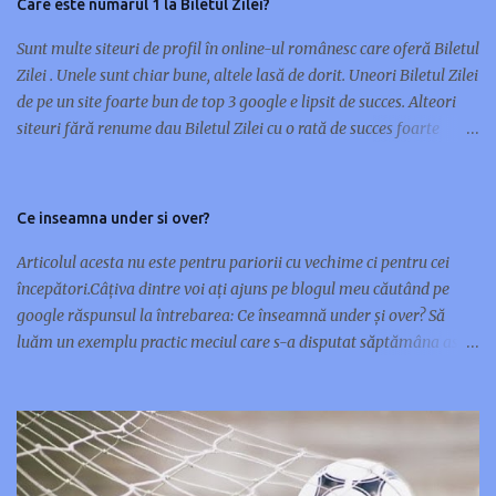
Care este numarul 1 la Biletul Zilei?
Sunt multe siteuri de profil în online-ul românesc care oferă Biletul
Zilei . Unele sunt chiar bune, altele lasă de dorit. Uneori Biletul Zilei
de pe un site foarte bun de top 3 google e lipsit de succes. Alteori
siteuri fără renume dau Biletul Zilei cu o rată de succes foarte
mare. Nu orice site de renume în pariuri sportive are și un Bilet al
Zilei de succes. Unele siteuri preferă multe meciuri pe bilet, altele
doar unul sau maxim două. Cu ocazia asta m-am gândit să scriu
Ce inseamna under si over?
acest articol și să vă prezint 10 siteuri care oferă Biletul Zilei : 1.
www.pariusigur.com/p/biletul-zilei.html 2. www.biletulzilei.eu‎ 3.
Articolul acesta nu este pentru pariorii cu vechime ci pentru cei
www.pariuribonus.ro/biletul-zilei 4. www.biletulzilei.pariuri-x.ro
începători.Câțiva dintre voi ați ajuns pe blogul meu căutând pe
5. www.casapariurilor.net/biletul-zilei 6. www.biletul-zilei.net 7.
google răspunsul la întrebarea: Ce înseamnă under și over? Să
www.activsport.ro/biletul_zilei.php‎ 8.
luăm un exemplu practic meciul care s-a disputat săptămâna asta
www.tipseri.net/biletulzilei.html 9. www.betindex.ro/biletul-zilei
între Real Madrid și Barcelona în prima manșa din Cupa Spaniei.
10. www.tipseri.com/biletul-zilei/index.php Dintre toate aceste
Cota la over 2,5 goluri era de 1,47 și cota la under 2,5 goluri era de
siteuri care este, in opinia voastră, cel mai bun și s...
2,60. Meciul s-a terminat cu un scor egal dar cu goluri marcate, 1-1
final. Deși după cum s-a jucat și câte ocazii clare au fost de ambele
părți putea să iasă lejer overul. Over 2,5 goluri înseamnă că