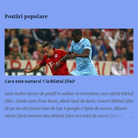
e
n
Postări populare
t
a
r
i
i
Care este numarul 1 la Biletul Zilei?
Sunt multe siteuri de profil în online-ul românesc care oferă Biletul
Zilei . Unele sunt chiar bune, altele lasă de dorit. Uneori Biletul Zilei
de pe un site foarte bun de top 3 google e lipsit de succes. Alteori
siteuri fără renume dau Biletul Zilei cu o rată de succes foarte
mare. Nu orice site de renume în pariuri sportive are și un Bilet al
Zilei de succes. Unele siteuri preferă multe meciuri pe bilet, altele
doar unul sau maxim două. Cu ocazia asta m-am gândit să scriu