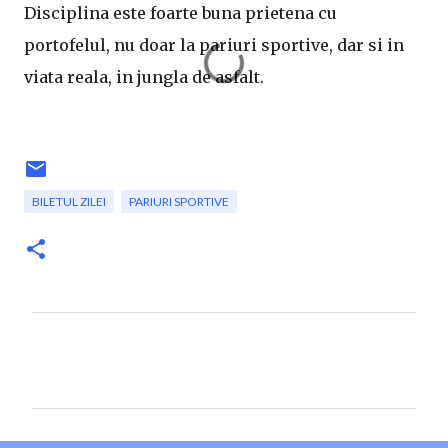
Disciplina este foarte buna prietena cu
portofelul, nu doar la pariuri sportive, dar si in
viata reala, in jungla de asfalt.
BILETUL ZILEI
PARIURI SPORTIVE
C
o
m