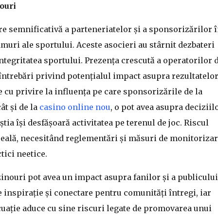
nouri
ere semnificativă a parteneriatelor și a sponsorizărilor 
amuri ale sportului. Aceste asocieri au stârnit dezbateri
ntegritatea sportului. Prezența crescută a operatorilor 
 întrebări privind potențialul impact asupra rezultatelo
 cu privire la influența pe care sponsorizările de la
ât și de la
casino online nou
, o pot avea asupra deciziil
tia își desfășoară activitatea pe terenul de joc. Riscul
reală, necesitând reglementări și măsuri de monitoriza
tici neetice.
zinouri pot avea un impact asupra fanilor și a publicului
 inspirație și conectare pentru comunități întregi, iar
cuație aduce cu sine riscuri legate de promovarea unui