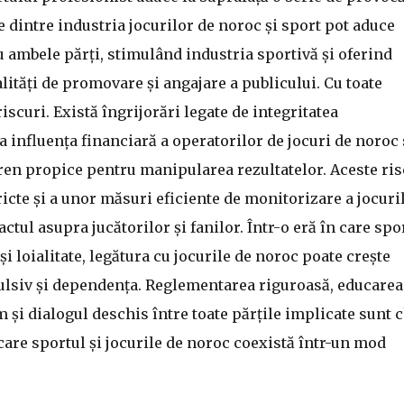
e dintre industria jocurilor de noroc și sport pot aduce
u ambele părți, stimulând industria sportivă și oferind
ități de promovare și angajare a publicului. Cu toate
iscuri. Există îngrijorări legate de integritatea
ca influența financiară a operatorilor de jocuri de noroc 
eren propice pentru manipularea rezultatelor. Aceste ris
cte și a unor măsuri eficiente de monitorizare a jocuril
ctul asupra jucătorilor și fanilor. Într-o eră în care spo
i loialitate, legătura cu jocurile de noroc poate crește
ulsiv și dependența. Reglementarea riguroasă, educarea
m și dialogul deschis între toate părțile implicate sunt 
care sportul și jocurile de noroc coexistă într-un mod