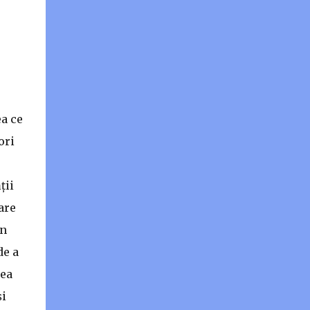
ea ce
ori
ții
are
în
de a
tea
și