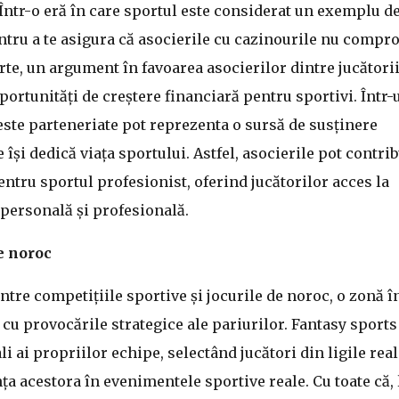
tr-o eră în care sportul este considerat un exemplu d
pentru a te asigura că asocierile cu cazinourile nu compr
rte, un argument în favoarea asocierilor dintre jucătorii
oportunități de creștere financiară pentru sportivi. Într-
este parteneriate pot reprezenta o sursă de susținere
 își dedică viața sportului. Astfel, asocierile pot contrib
entru sportul profesionist, oferind jucătorilor acces la
 personală și profesională.
de noroc
tre competițiile sportive și jocurile de noroc, o zonă î
cu provocările strategice ale pariurilor. Fantasy sports
 ai propriilor echipe, selectând jucători din ligile real
a acestora în evenimentele sportive reale. Cu toate că, 