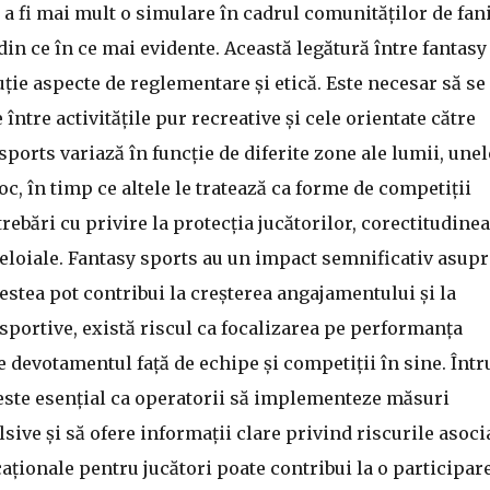
 a fi mai mult o simulare în cadrul comunităților de fani
din ce în ce mai evidente. Această legătură între fantasy
uție aspecte de reglementare și etică. Este necesar să se
între activitățile pur recreative și cele orientate către
ports variază în funcție de diferite zone ale lumii, unel
oc, în timp ce altele le tratează ca forme de competiții
trebări cu privire la protecția jucătorilor, corectitudinea
neloiale. Fantasy sports au un impact semnificativ asupr
acestea pot contribui la creșterea angajamentului și la
portive, există riscul ca focalizarea pe performanța
e devotamentul față de echipe și competiții în sine. Într
, este esențial ca operatorii să implementeze măsuri
sive și să ofere informații clare privind riscurile asocia
aționale pentru jucători poate contribui la o participar