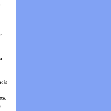
,
e
a
ucât
te.
e