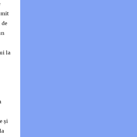
mai multe fără să primească niciunul.
e
Pariurile pe under și over pe goluri marcate
omit
și pariul GG au șanse mai mari de reușită
 de
decât pariurile pe 1 X sau 2 pentru că puteți
câștiga și în minutul 93 dacă aveți noroc și
un
inspirație în alegere...
ui la
n
e și
la