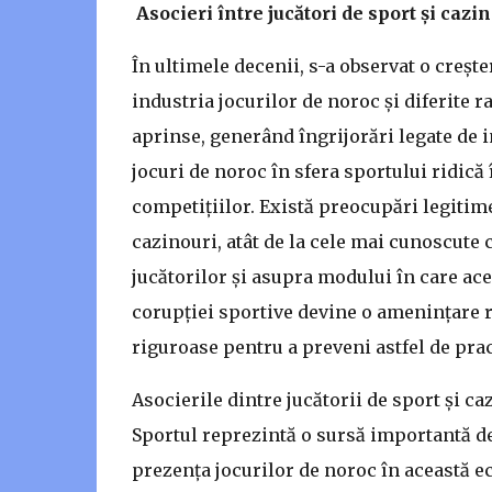
Asocieri între jucători de sport și cazi
În ultimele decenii, s-a observat o creșt
industria jocurilor de noroc și diferite r
aprinse, generând îngrijorări legate de i
jocuri de noroc în sfera sportului ridică
competițiilor. Există preocupări legitime
cazinouri, atât de la cele mai cunoscute c
jucătorilor și asupra modului în care aceș
corupției sportive devine o amenințare 
riguroase pentru a preveni astfel de prac
Asocierile dintre jucătorii de sport și ca
Sportul reprezintă o sursă importantă de
prezența jocurilor de noroc în această e