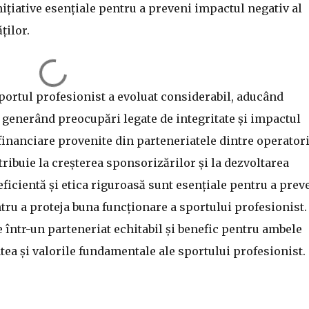
ițiative esențiale pentru a preveni impactul negativ al
ților.
sportul profesionist a evoluat considerabil, aducând
i generând preocupări legate de integritate și impactul
e financiare provenite din parteneriatele dintre operatori
tribuie la creșterea sponsorizărilor și la dezvoltarea
ficientă și etica riguroasă sunt esențiale pentru a prev
tru a proteja buna funcționare a sportului profesionist.
 într-un parteneriat echitabil și benefic pentru ambele
atea și valorile fundamentale ale sportului profesionist.