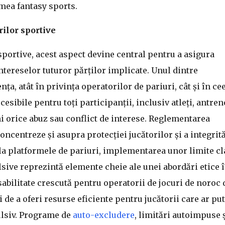
mea fantasy sports.
rilor sportive
sportive, acest aspect devine central pentru a asigura
intereselor tuturor părților implicate. Unul dintre
ța, atât în privința operatorilor de pariuri, cât și în ce
esibile pentru toți participanții, inclusiv atleți, antren
ni orice abuz sau conflict de interese. Reglementarea
oncentreze și asupra protecției jucătorilor și a integrită
la platformele de pariuri, implementarea unor limite cl
ve reprezintă elemente cheie ale unei abordări etice 
sabilitate crescută pentru operatorii de jocuri de noroc 
 a oferi resurse eficiente pentru jucătorii care ar pu
ulsiv. Programe de
auto-excludere
, limitări autoimpuse 