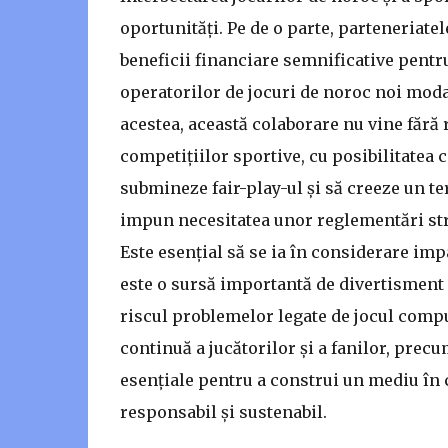
oportunități. Pe de o parte, parteneriatel
beneficii financiare semnificative pentr
operatorilor de jocuri de noroc noi modal
acestea, această colaborare nu vine fără r
competițiilor sportive, cu posibilitatea 
submineze fair-play-ul și să creeze un t
impun necesitatea unor reglementări stri
Este esențial să se ia în considerare impa
este o sursă importantă de divertisment ș
riscul problemelor legate de jocul comp
continuă a jucătorilor și a fanilor, precu
esențiale pentru a construi un mediu în 
responsabil și sustenabil.