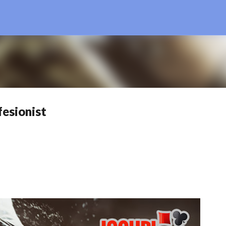
Treceți la conținutul principal
fesionist