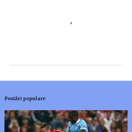
T
r
i
m
Postări populare
i
t
e
ț
i