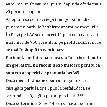
euro, mai mult sau mai puțin, depinde cât de mult
vă permite bugetul.
Așteptăm să se înscrie primul gol și imediat
punem un pariu la betfair(neapărat pe meciurile
În Play) pe LAY scor corect 1-1 pe o cotă care va fi
mai mică de 7,50 și suntem pe profit indiferent ce
se mai întâmplă în continuare.
Pariem la betfair doar dacă s-a înscris cel puțin
un gol, altfel nu facem nicio mișcare pentru că
suntem acoperiți de promoția bet365.
Dacă meciul rămâne doar cu un gol marcat
câștigăm pariul Lay 1-1 pus la betfair,dacă se
termină 1-1 câștigăm pariul pus la bet365.
Dacă se termină 2-1,2-3,4-1 sau orice alt scor în