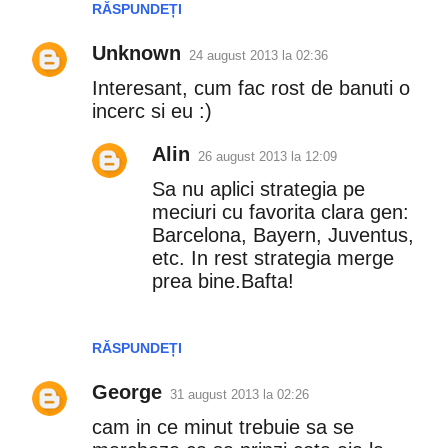
RĂSPUNDEȚI
Unknown
24 august 2013 la 02:36
Interesant, cum fac rost de banuti o
incerc si eu :)
Alin
26 august 2013 la 12:09
Sa nu aplici strategia pe
meciuri cu favorita clara gen:
Barcelona, Bayern, Juventus,
etc. In rest strategia merge
prea bine.Bafta!
RĂSPUNDEȚI
George
31 august 2013 la 02:26
cam in ce minut trebuie sa se