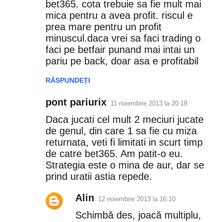
bet365. cota trebuie sa fie mult mai
mica pentru a avea profit. riscul e
prea mare pentru un profit
minuscul.daca vrei sa faci trading o
faci pe betfair punand mai intai un
pariu pe back, doar asa e profitabil
RĂSPUNDEȚI
pont pariurix
11 noiembrie 2013 la 20:19
Daca jucati cel mult 2 meciuri jucate
de genul, din care 1 sa fie cu miza
returnata, veti fi limitati in scurt timp
de catre bet365. Am patit-o eu.
Strategia este o mina de aur, dar se
prind uratii astia repede.
Alin
12 noiembrie 2013 la 16:10
Schimbă des, joacă multiplu,