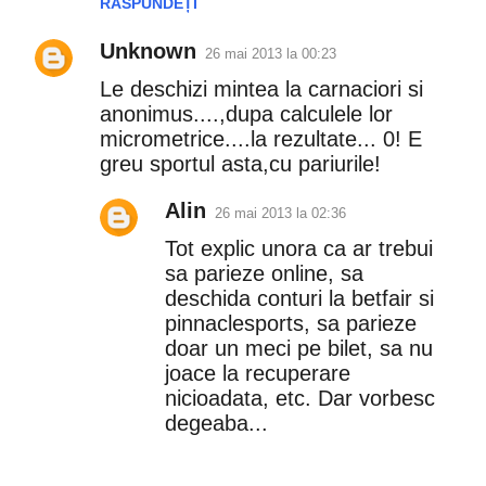
RĂSPUNDEȚI
Unknown
26 mai 2013 la 00:23
Le deschizi mintea la carnaciori si
anonimus....,dupa calculele lor
micrometrice....la rezultate... 0! E
greu sportul asta,cu pariurile!
Alin
26 mai 2013 la 02:36
Tot explic unora ca ar trebui
sa parieze online, sa
deschida conturi la betfair si
pinnaclesports, sa parieze
doar un meci pe bilet, sa nu
joace la recuperare
nicioadata, etc. Dar vorbesc
degeaba...