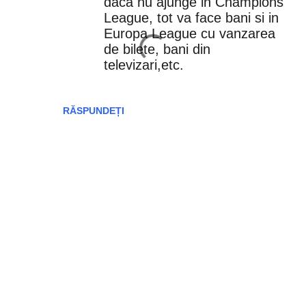
daca nu ajunge in Champions
a
League, tot va face bani si in
Europa League cu vanzarea
r
de bilete, bani din
televizari,etc.
i
i
RĂSPUNDEȚI