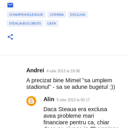
CHAMPIONS LEAGUE
COMISIA
EXCLUSA
STEAUA BUCURESTI
UEFA
Andrei
4 iulie 2013 la 19:08
C
A precizat bine Mimel "sa umplem
o
stadionul" - sa se adune bugetul :))
m
Alin
5 iulie 2013 la 00:17
e
Daca Steaua era exclusa
n
avea probleme mari
financiare pentru ca, chiar
t