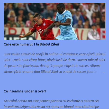
t
e
ț
i
u
n
c
o
Care este numarul 1 la Biletul Zilei?
m
e
Sunt multe siteuri de profil în online-ul românesc care oferă Biletul
n
Zilei . Unele sunt chiar bune, altele lasă de dorit. Uneori Biletul Zilei
t
de pe un site foarte bun de top 3 google e lipsit de succes. Alteori
a
siteuri fără renume dau Biletul Zilei cu o rată de succes foarte
r
mare. Nu orice site de renume în pariuri sportive are și un Bilet al
i
Zilei de succes. Unele siteuri preferă multe meciuri pe bilet, altele
u
doar unul sau maxim două. Cu ocazia asta m-am gândit să scriu
Ce inseamna under si over?
acest articol și să vă prezint 10 siteuri care oferă Biletul Zilei : 1.
www.pariusigur.com/p/biletul-zilei.html 2. www.biletulzilei.eu‎ 3.
Articolul acesta nu este pentru pariorii cu vechime ci pentru cei
www.pariuribonus.ro/biletul-zilei 4. www.biletulzilei.pariuri-x.ro
începători.Câțiva dintre voi ați ajuns pe blogul meu căutând pe