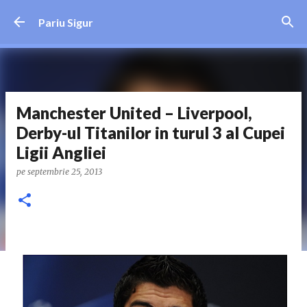
Treceți la conținutul principal
Pariu Sigur
Manchester United – Liverpool,
Derby-ul Titanilor in turul 3 al Cupei
Ligii Angliei
pe
septembrie 25, 2013