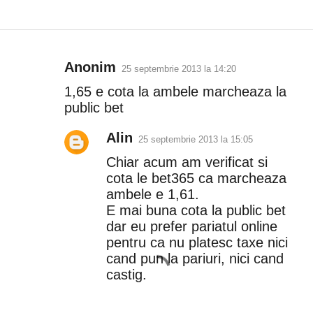
Anonim
25 septembrie 2013 la 14:20
C
1,65 e cota la ambele marcheaza la
o
public bet
m
Alin
25 septembrie 2013 la 15:05
e
Chiar acum am verificat si
n
cota le bet365 ca marcheaza
ambele e 1,61.
t
E mai buna cota la public bet
a
dar eu prefer pariatul online
pentru ca nu platesc taxe nici
r
cand pun la pariuri, nici cand
castig.
i
i