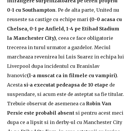
infrangere surprinzatoarea pe teren propriu
0-1 cu Southampton
. Pe de alta parte, United nu
reuseste sa castige cu echipe mari
(0-0 acasa cu
Chelsea, 0-1 pe Anfield, 1-4 pe Etihad Stadium
la Manchester City)
, ceea ce face obligatorie
trecerea in turul urmator a gazdelor. Meciul
marcheaza revenirea lui Luis Suarez in echipa lui
Liverpool dupa incidentul cu Branislav
Ivanovic
(l-a muscat ca in filmele cu vampiri)
.
Acesta
si-a executat pedeapsa de 10 etape
de
suspendare, si acum este de asteptat sa fie titular.
Trebuie observat de asemenea ca
Robin Van
Persie este probabil absent
si pentru acest meci
dupa ce a lipsit si in derby-ul cu Manchester City